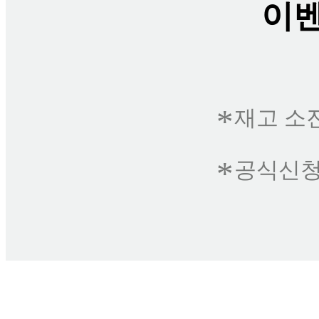
이벤
*
재고 소
*
공식신청