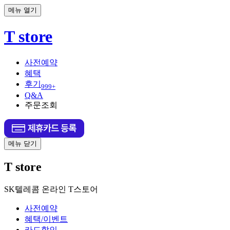
메뉴 열기
T store
사전예약
혜택
후기
999+
Q&A
주문조회
메뉴 닫기
T store
SK텔레콤 온라인 T스토어
사전예약
혜택/이벤트
카드할인